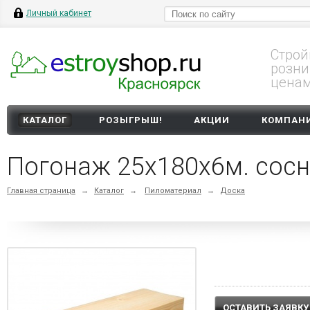
Личный кабинет
Строй
розни
цена
КАТАЛОГ
РОЗЫГРЫШ!
АКЦИИ
КОМПАН
Погонаж 25х180х6м. сосн
Главная страница
→
Каталог
→
Пиломатериал
→
Доска
ОСТАВИТЬ ЗАЯВКУ